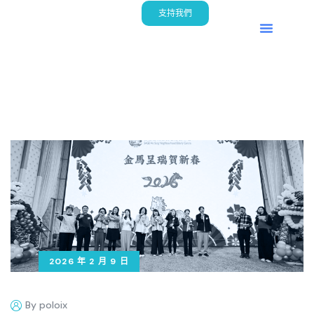
支持我們
首頁
關於我們
慈善項目
活動回顧
2026 年 2 月 9 日
By poloix