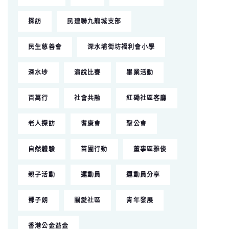
探訪
民建聯九龍城支部
民生慈善會
深水埔街坊福利會小學
深水埗
演說比賽
畢業活動
百萬行
社會共融
紅磡社區客廳
老人探訪
耆康會
聖公會
自然體驗
苗圃行動
董事區雅俊
親子活動
運動員
運動員分享
鄧子朗
關愛社區
青年發展
香港公金益金