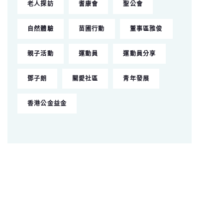
老人探訪
耆康會
聖公會
自然體驗
苗圃行動
董事區雅俊
親子活動
運動員
運動員分享
鄧子朗
關愛社區
青年發展
香港公金益金