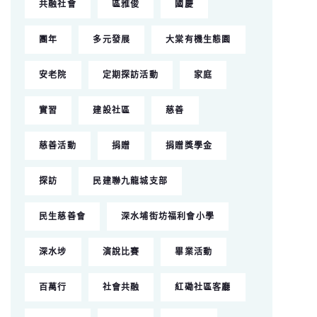
共融社會
區雅俊
國慶
團年
多元發展
大棠有機生態園
安老院
定期探訪活動
家庭
實習
建設社區
慈善
慈善活動
捐贈
捐贈獎學金
探訪
民建聯九龍城支部
民生慈善會
深水埔街坊福利會小學
深水埗
演說比賽
畢業活動
百萬行
社會共融
紅磡社區客廳